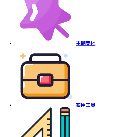
主题美化
实用工具