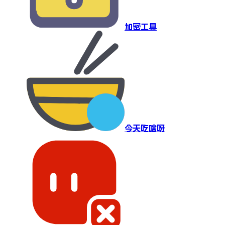
加密工具
今天吃啥呀