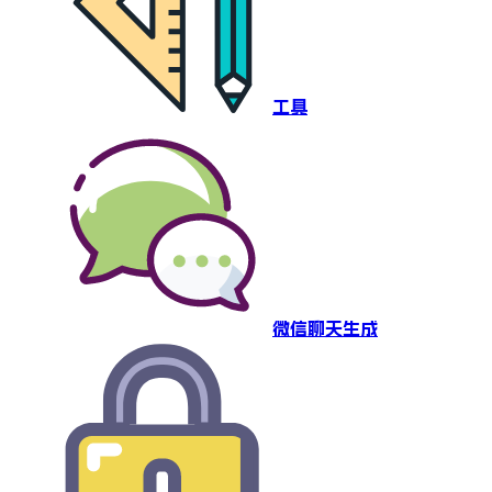
工具
微信聊天生成