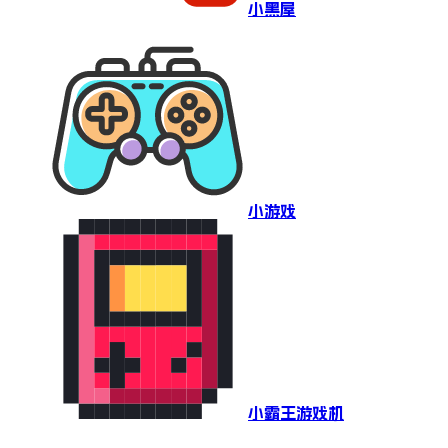
小黑屋
小游戏
小霸王游戏机