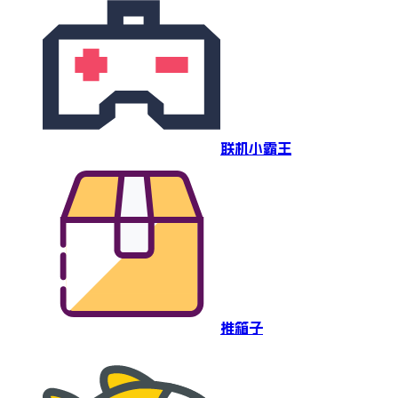
联机小霸王
推箱子