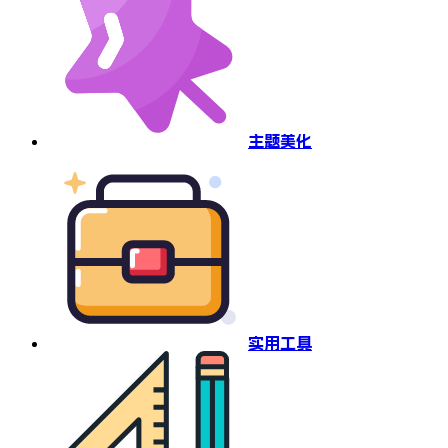
主题美化
实用工具