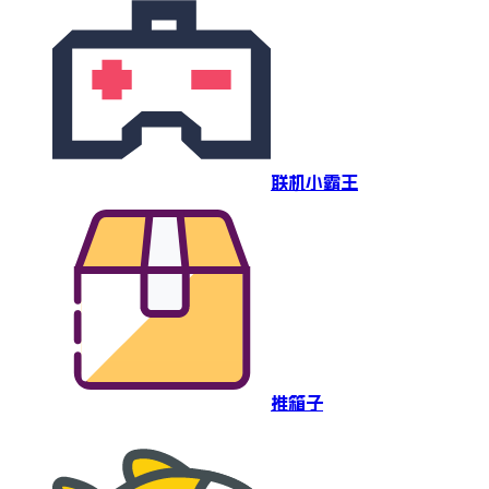
联机小霸王
推箱子