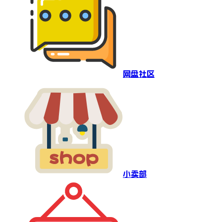
网盘社区
小卖部