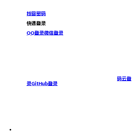
找回密码
快速登录
QQ登录
微信登录
码云登
录
GitHub登录