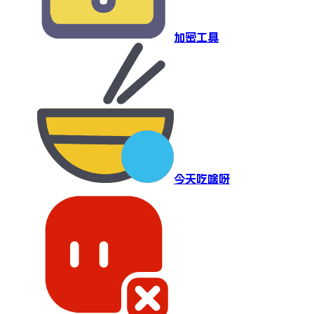
加密工具
今天吃啥呀