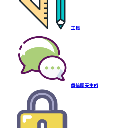
工具
微信聊天生成