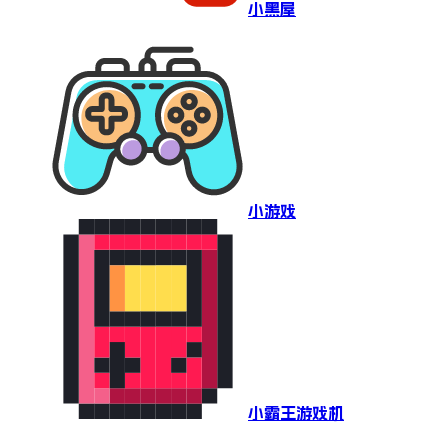
小黑屋
小游戏
小霸王游戏机