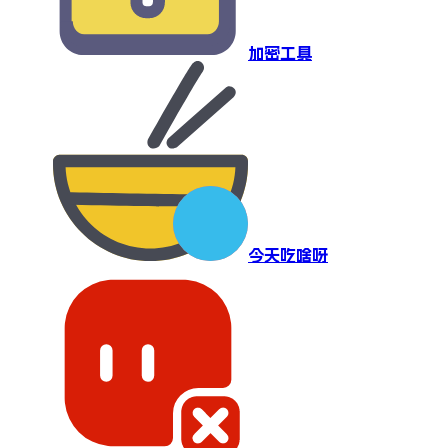
加密工具
今天吃啥呀