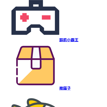
联机小霸王
推箱子