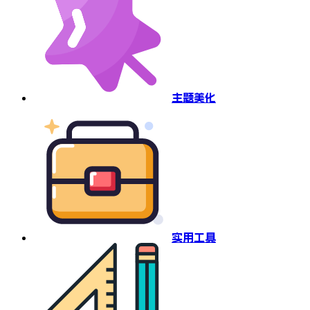
主题美化
实用工具