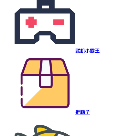
联机小霸王
推箱子