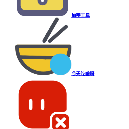
加密工具
今天吃啥呀