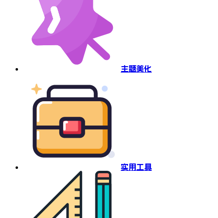
主题美化
实用工具