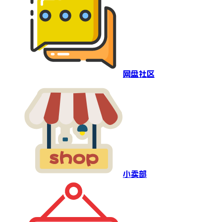
网盘社区
小卖部