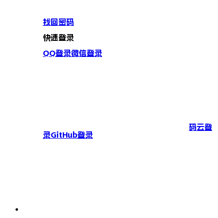
找回密码
快速登录
QQ登录
微信登录
码云登
录
GitHub登录