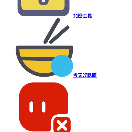
加密工具
今天吃啥呀