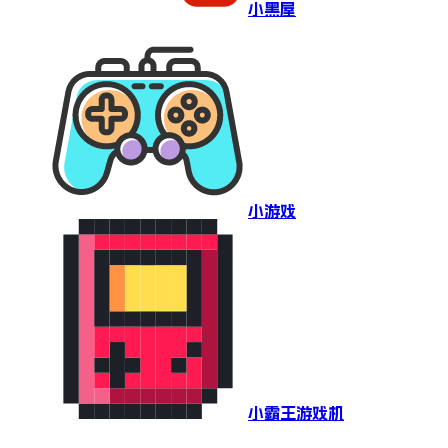
小黑屋
小游戏
小霸王游戏机