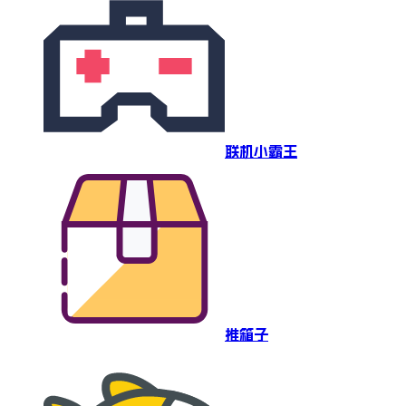
联机小霸王
推箱子