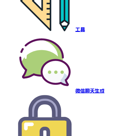
工具
微信聊天生成