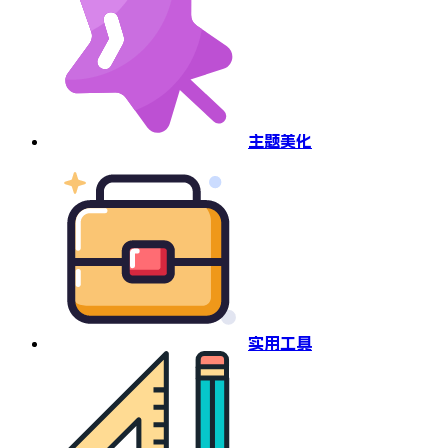
主题美化
实用工具