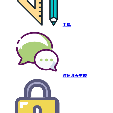
工具
微信聊天生成