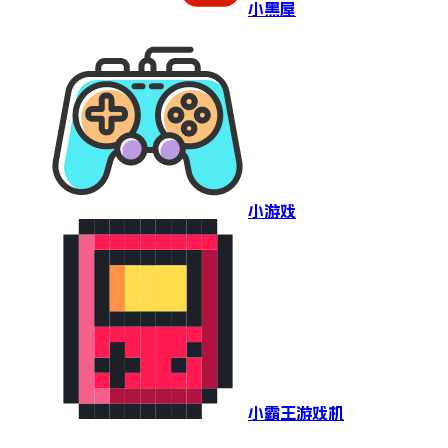
小黑屋
小游戏
小霸王游戏机