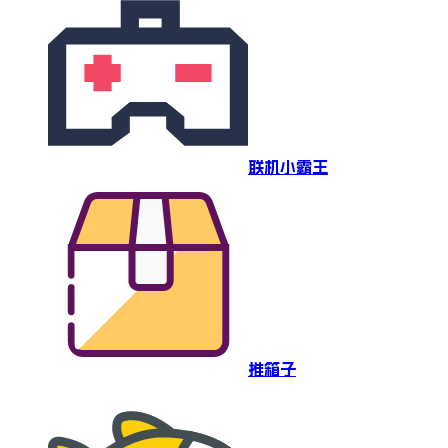
联机小霸王
推箱子