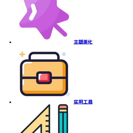
主题美化
实用工具