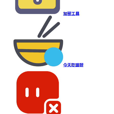
加密工具
今天吃啥呀