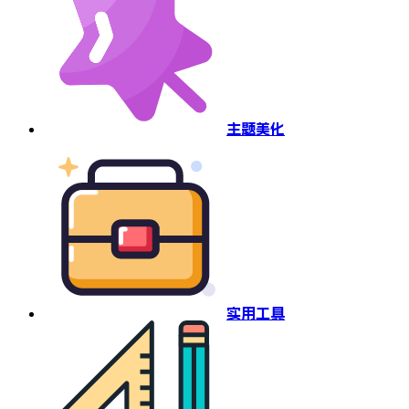
主题美化
实用工具