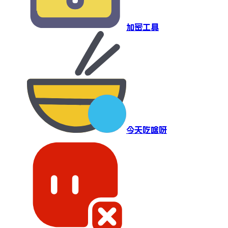
加密工具
今天吃啥呀