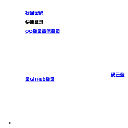
找回密码
快速登录
QQ登录
微信登录
码云登
录
GitHub登录