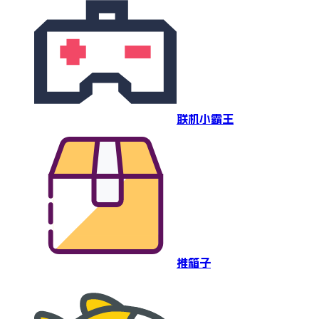
联机小霸王
推箱子