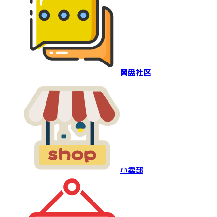
网盘社区
小卖部