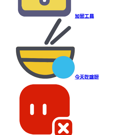
加密工具
今天吃啥呀