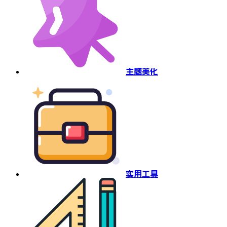
主题美化
实用工具