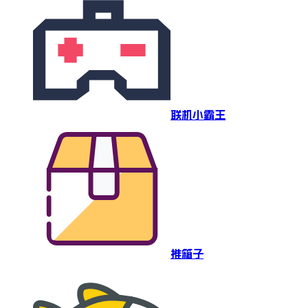
联机小霸王
推箱子