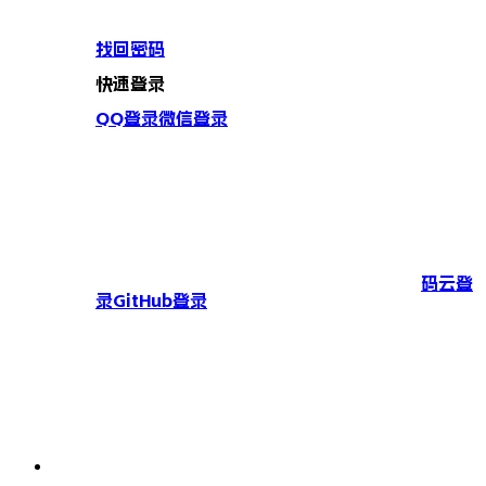
找回密码
快速登录
QQ登录
微信登录
码云登
录
GitHub登录