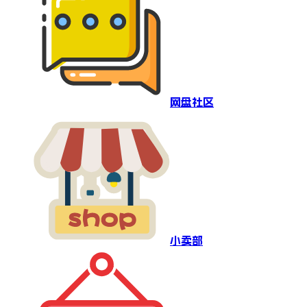
网盘社区
小卖部