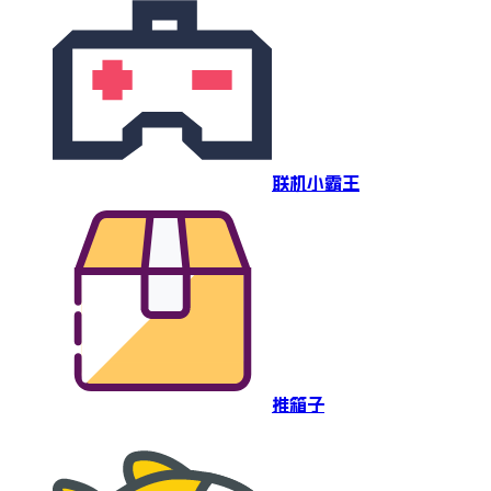
联机小霸王
推箱子