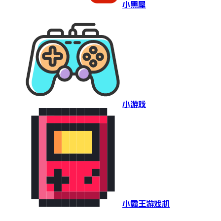
小黑屋
小游戏
小霸王游戏机