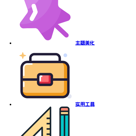
主题美化
实用工具