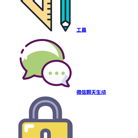
工具
微信聊天生成