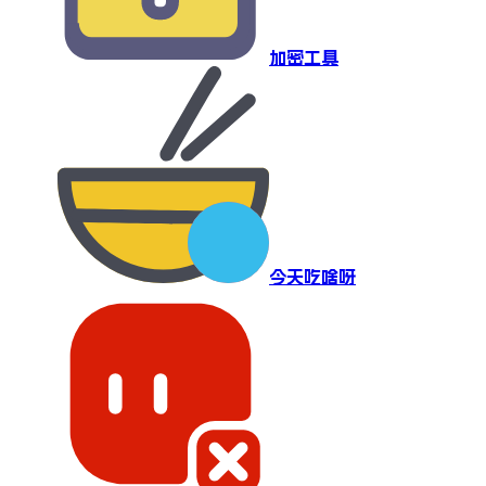
加密工具
今天吃啥呀