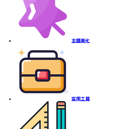
主题美化
实用工具