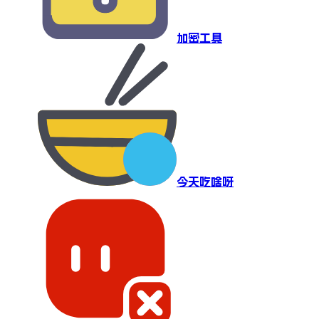
加密工具
今天吃啥呀