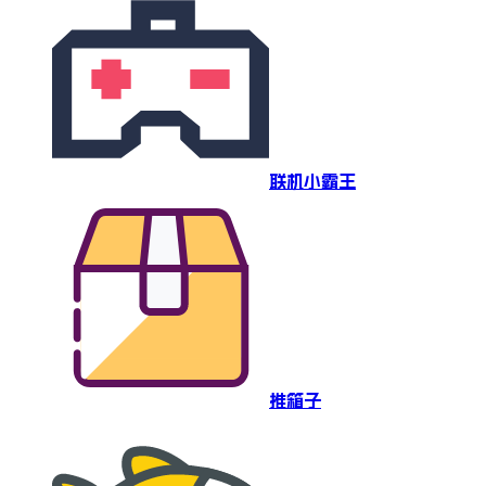
联机小霸王
推箱子