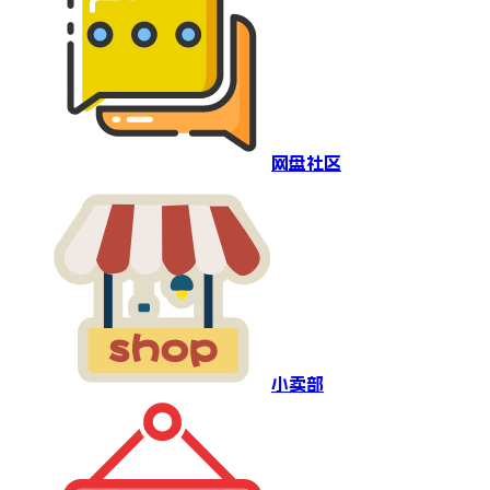
网盘社区
小卖部