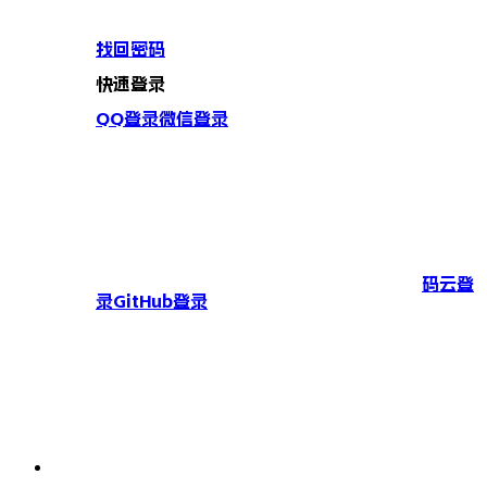
找回密码
快速登录
QQ登录
微信登录
码云登
录
GitHub登录