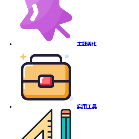
主题美化
实用工具