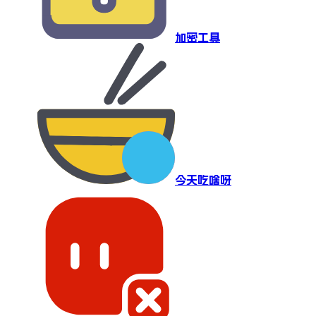
加密工具
今天吃啥呀