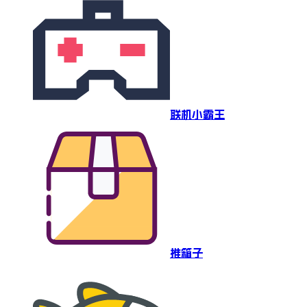
联机小霸王
推箱子