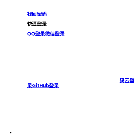
找回密码
快速登录
QQ登录
微信登录
码云登
录
GitHub登录