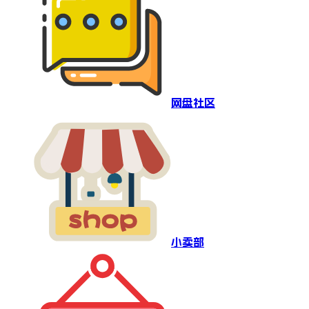
网盘社区
小卖部