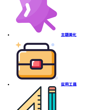
主题美化
实用工具