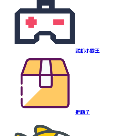
联机小霸王
推箱子