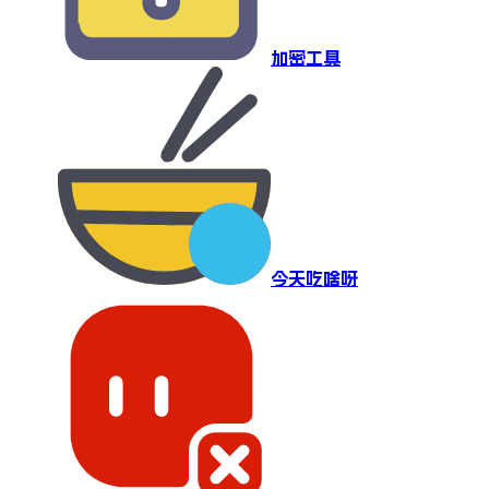
加密工具
今天吃啥呀