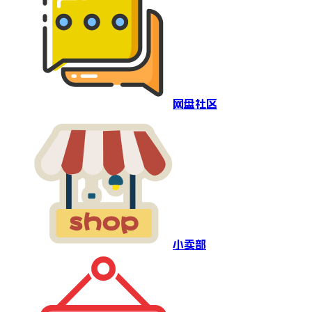
网盘社区
小卖部