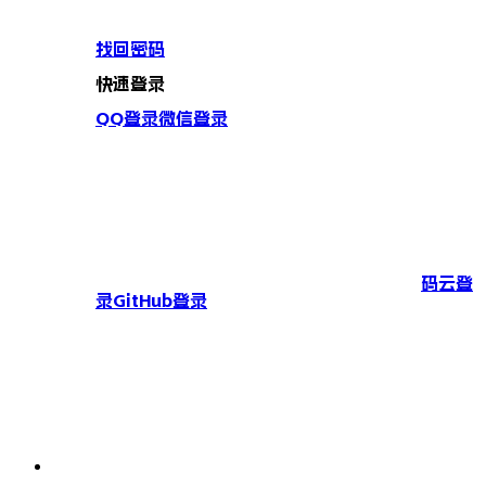
找回密码
快速登录
QQ登录
微信登录
码云登
录
GitHub登录