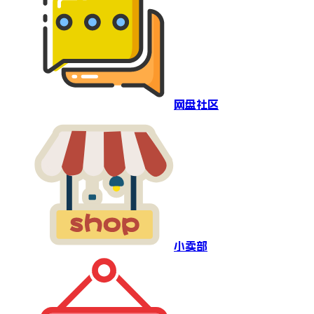
网盘社区
小卖部