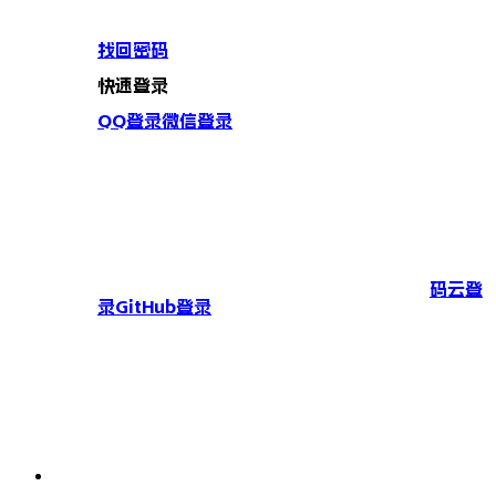
找回密码
快速登录
QQ登录
微信登录
码云登
录
GitHub登录