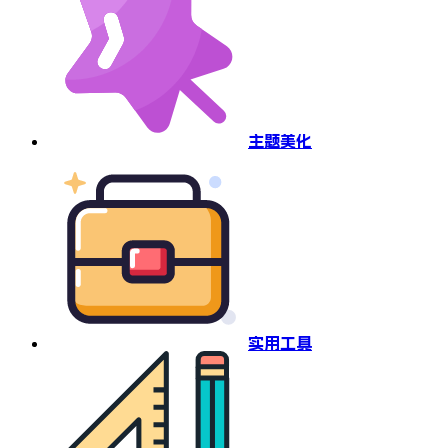
主题美化
实用工具