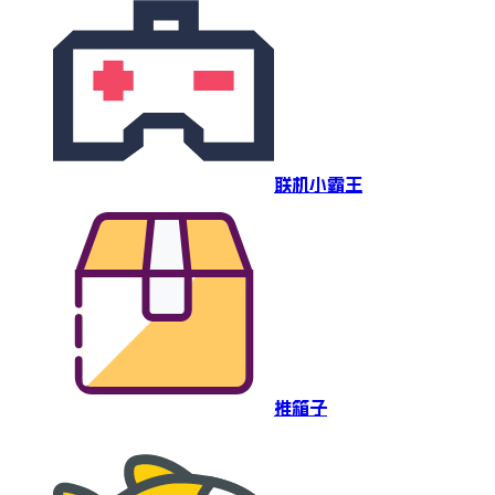
联机小霸王
推箱子