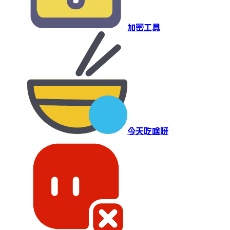
加密工具
今天吃啥呀