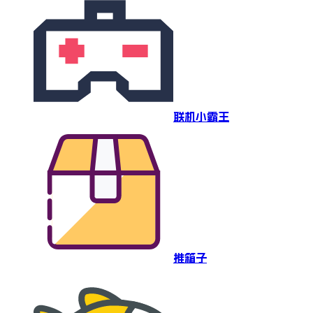
联机小霸王
推箱子