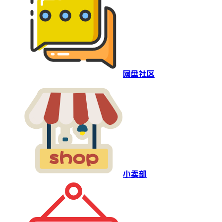
网盘社区
小卖部