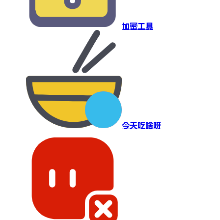
加密工具
今天吃啥呀