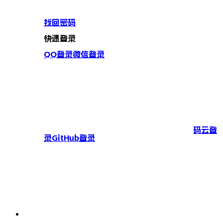
找回密码
快速登录
QQ登录
微信登录
码云登
录
GitHub登录