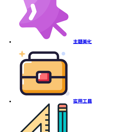
主题美化
实用工具