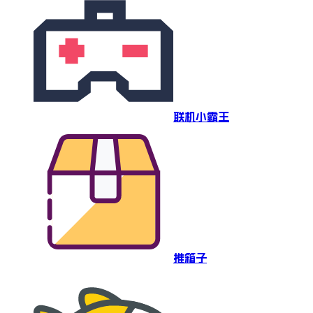
联机小霸王
推箱子