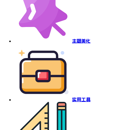
主题美化
实用工具