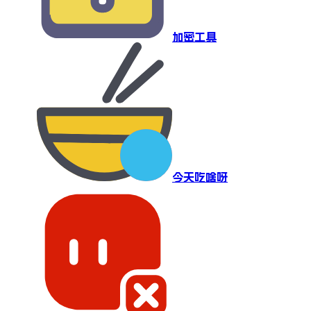
加密工具
今天吃啥呀