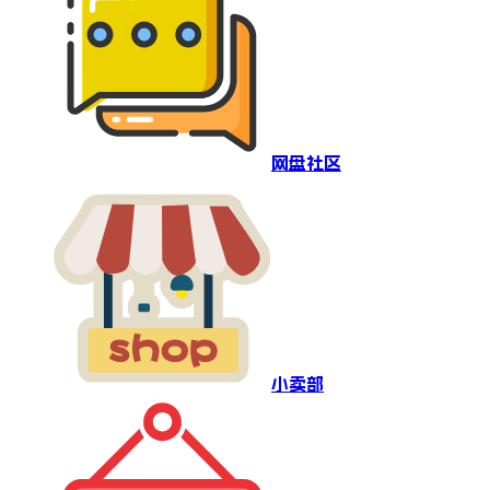
网盘社区
小卖部