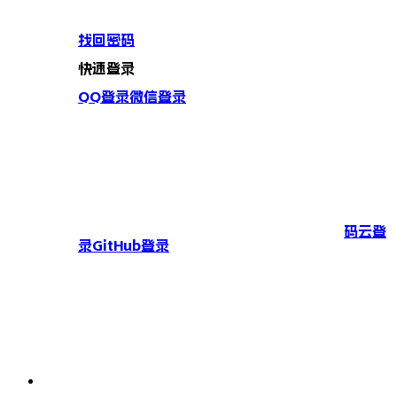
找回密码
快速登录
QQ登录
微信登录
码云登
录
GitHub登录