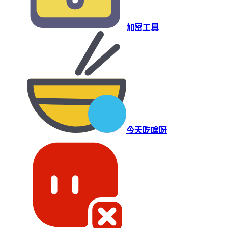
加密工具
今天吃啥呀