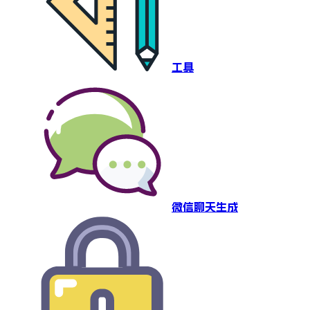
工具
微信聊天生成