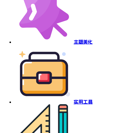
主题美化
实用工具