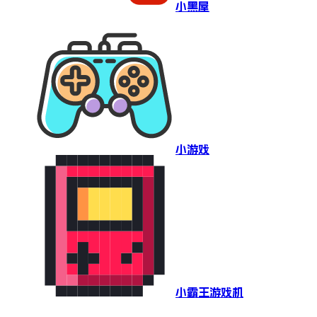
小黑屋
小游戏
小霸王游戏机