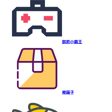
联机小霸王
推箱子