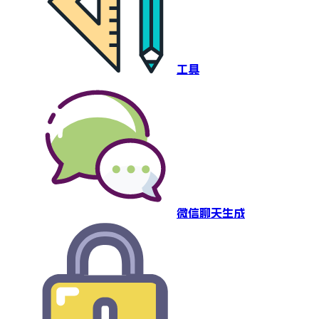
工具
微信聊天生成