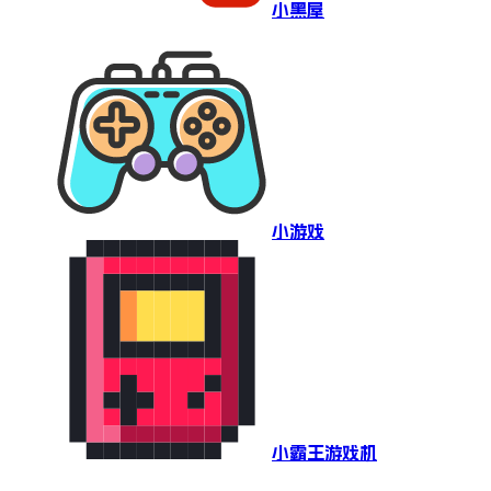
小黑屋
小游戏
小霸王游戏机