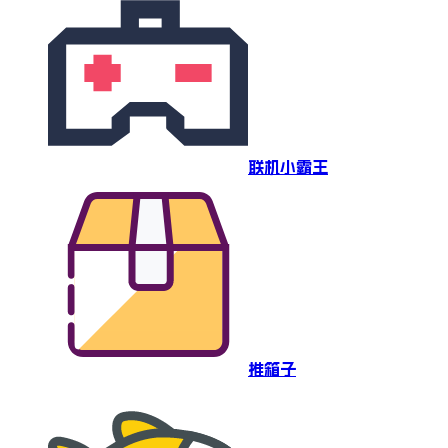
联机小霸王
推箱子