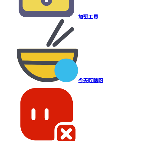
加密工具
今天吃啥呀