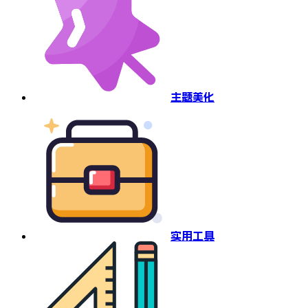
主题美化
实用工具