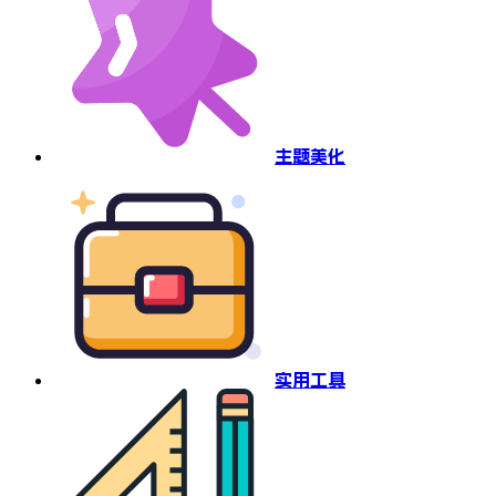
主题美化
实用工具