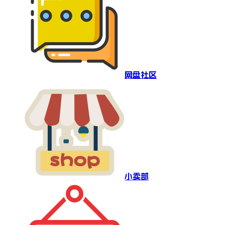
网盘社区
小卖部