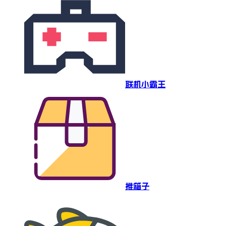
联机小霸王
推箱子