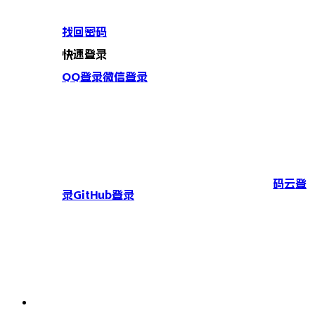
找回密码
快速登录
QQ登录
微信登录
码云登
录
GitHub登录