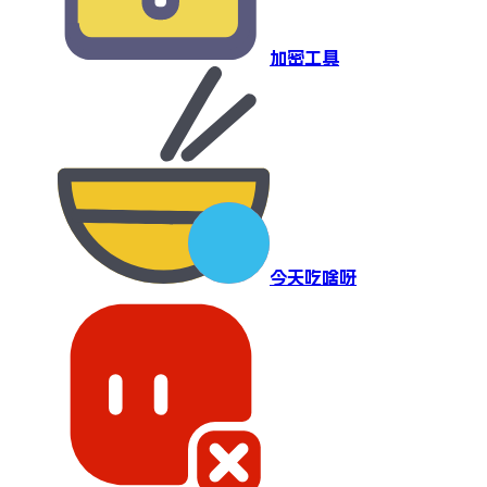
加密工具
今天吃啥呀