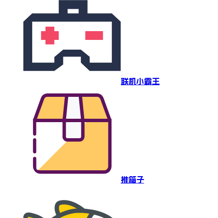
联机小霸王
推箱子