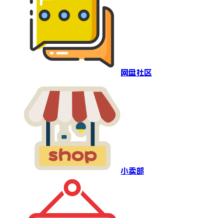
网盘社区
小卖部