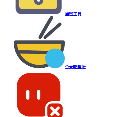
加密工具
今天吃啥呀