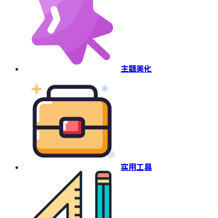
主题美化
实用工具