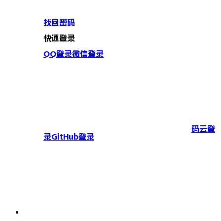
找回密码
快速登录
QQ登录
微信登录
码云登
录
GitHub登录