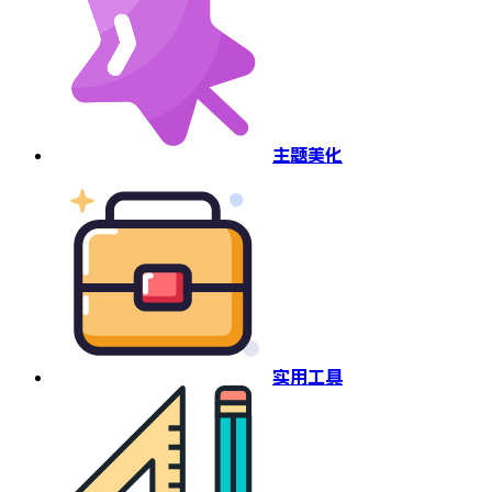
主题美化
实用工具