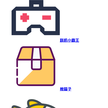
联机小霸王
推箱子