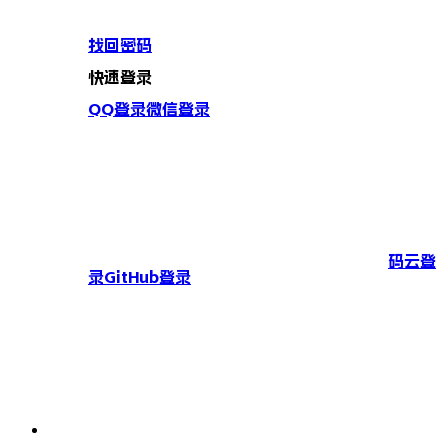
找回密码
快速登录
QQ登录
微信登录
码云登
录
GitHub登录