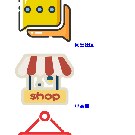
网盘社区
小卖部