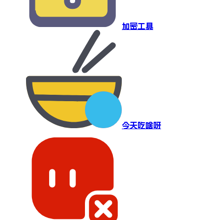
加密工具
今天吃啥呀