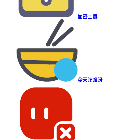
加密工具
今天吃啥呀