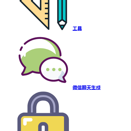
工具
微信聊天生成