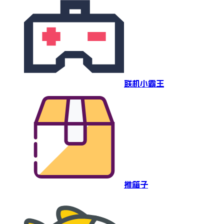
联机小霸王
推箱子