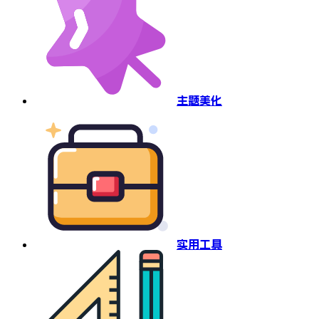
主题美化
实用工具