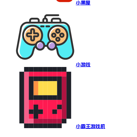
小黑屋
小游戏
小霸王游戏机