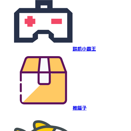
联机小霸王
推箱子