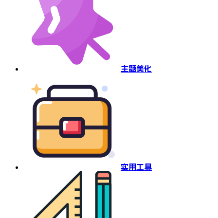
主题美化
实用工具