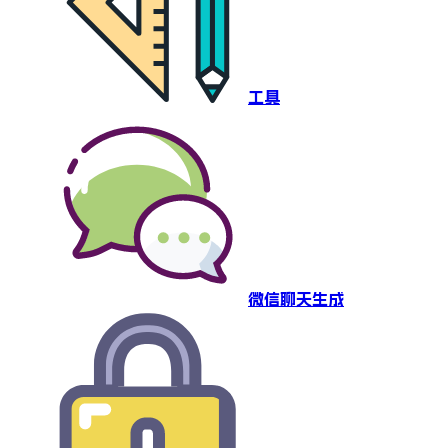
工具
微信聊天生成