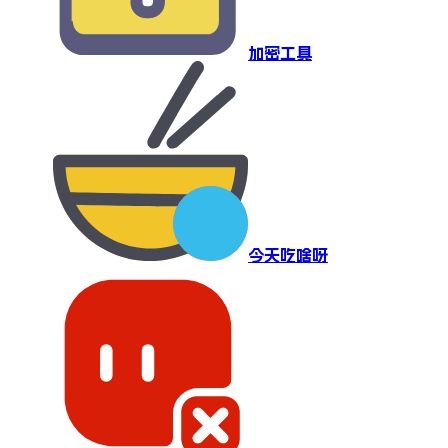
加密工具
今天吃啥呀