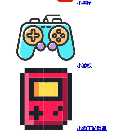
小黑屋
小游戏
小霸王游戏机