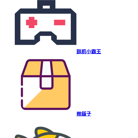
联机小霸王
推箱子