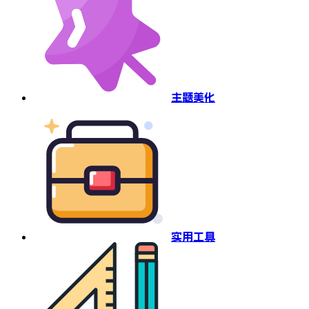
主题美化
实用工具