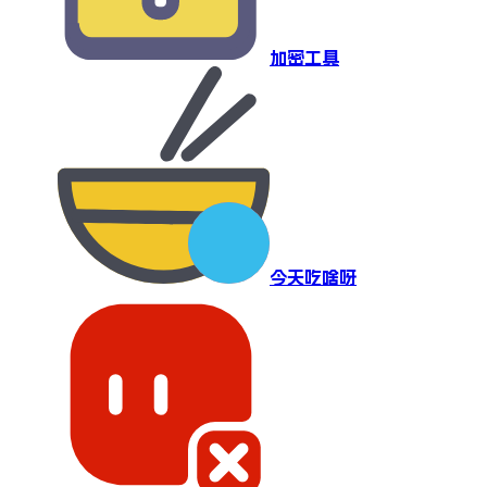
加密工具
今天吃啥呀