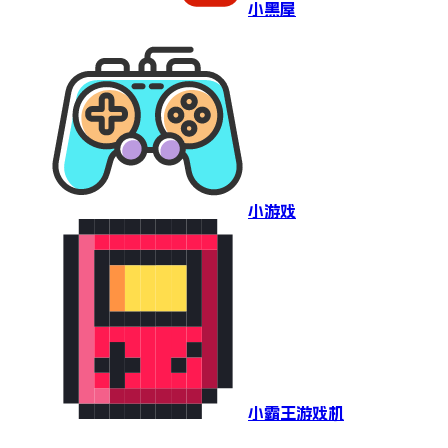
小黑屋
小游戏
小霸王游戏机