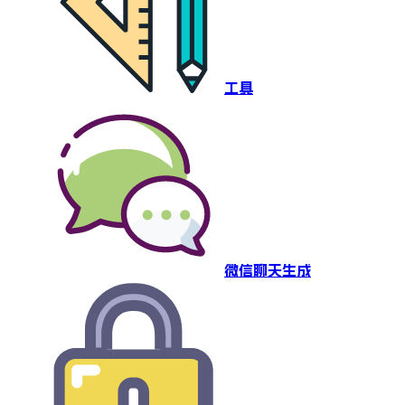
工具
微信聊天生成