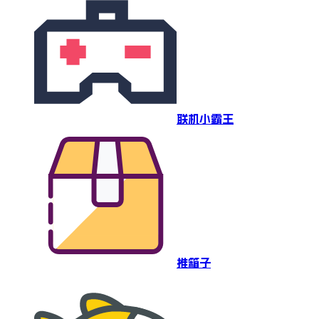
联机小霸王
推箱子