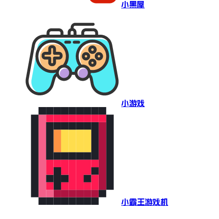
小黑屋
小游戏
小霸王游戏机