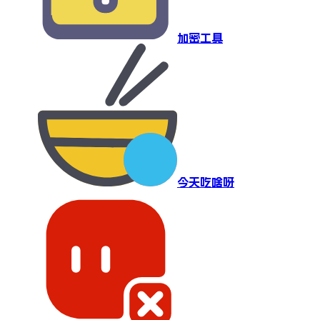
加密工具
今天吃啥呀