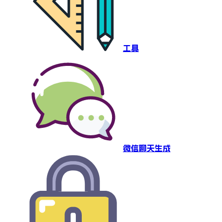
工具
微信聊天生成