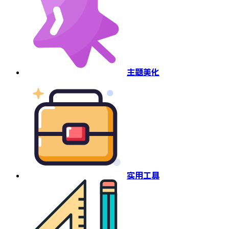
主题美化
实用工具