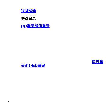
找回密码
快速登录
QQ登录
微信登录
码云登
录
GitHub登录