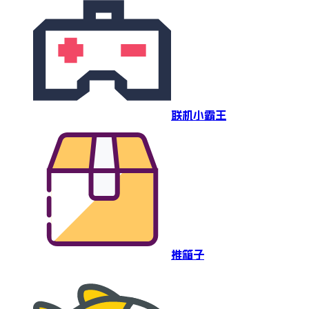
联机小霸王
推箱子