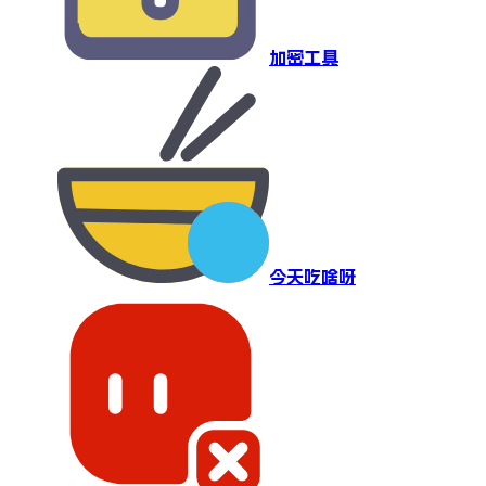
加密工具
今天吃啥呀