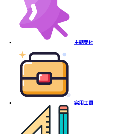
主题美化
实用工具