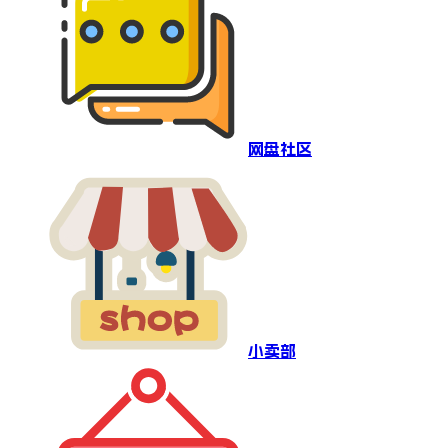
网盘社区
小卖部