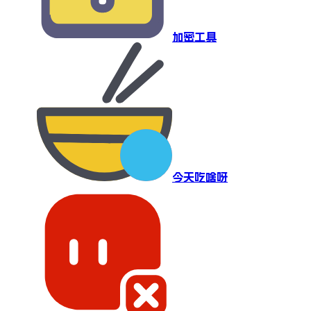
加密工具
今天吃啥呀