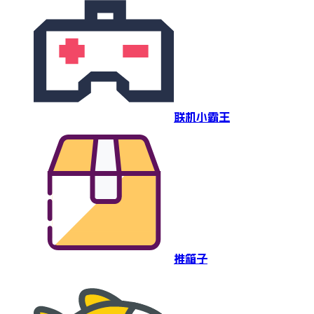
联机小霸王
推箱子