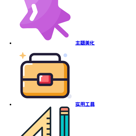
主题美化
实用工具