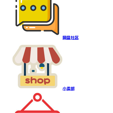
网盘社区
小卖部