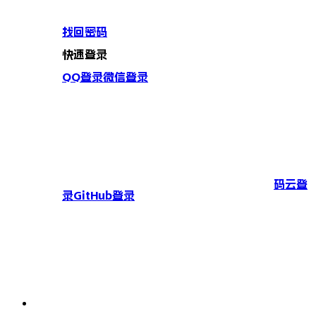
找回密码
快速登录
QQ登录
微信登录
码云登
录
GitHub登录