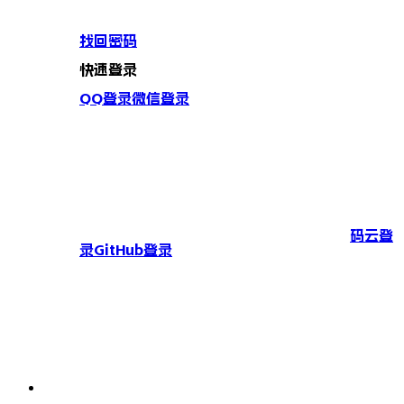
找回密码
快速登录
QQ登录
微信登录
码云登
录
GitHub登录