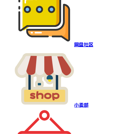
网盘社区
小卖部