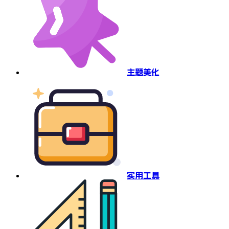
主题美化
实用工具