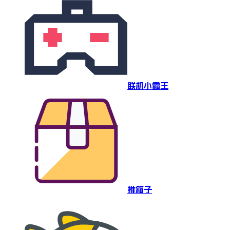
联机小霸王
推箱子