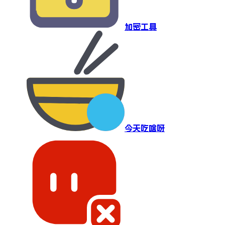
加密工具
今天吃啥呀