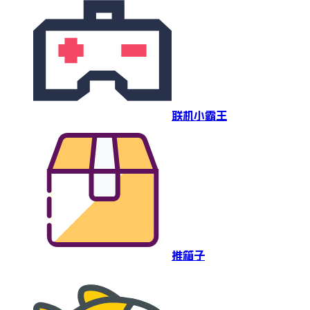
联机小霸王
推箱子