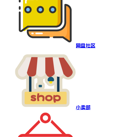
网盘社区
小卖部