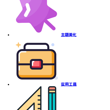
主题美化
实用工具