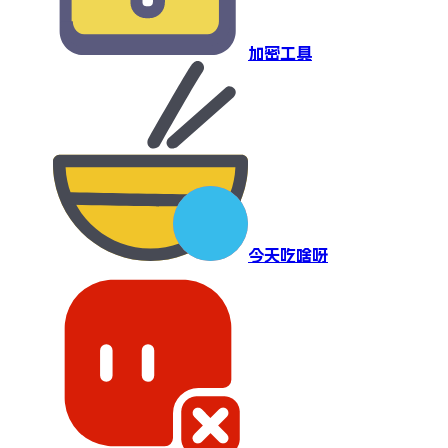
加密工具
今天吃啥呀