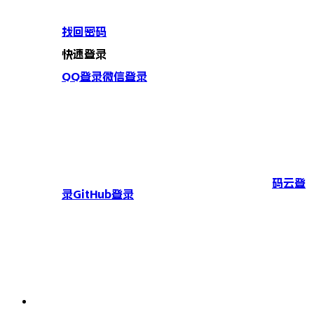
找回密码
快速登录
QQ登录
微信登录
码云登
录
GitHub登录