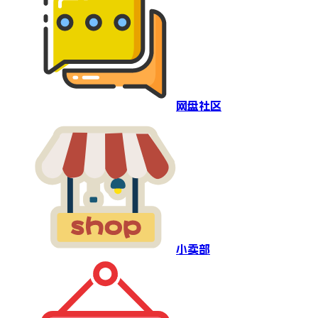
网盘社区
小卖部