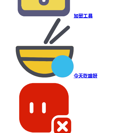
加密工具
今天吃啥呀