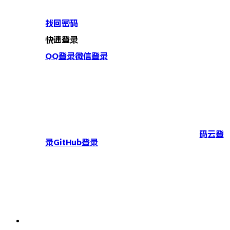
找回密码
快速登录
QQ登录
微信登录
码云登
录
GitHub登录