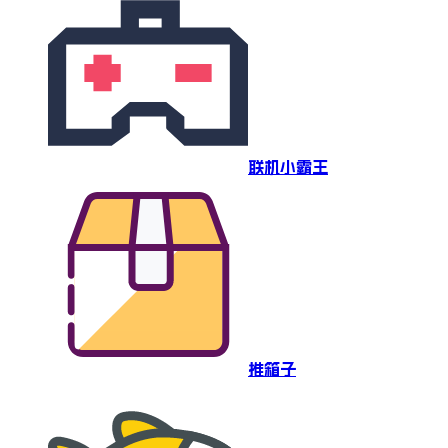
联机小霸王
推箱子