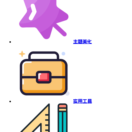
主题美化
实用工具