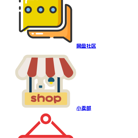
网盘社区
小卖部