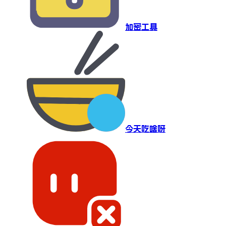
加密工具
今天吃啥呀