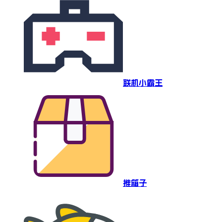
联机小霸王
推箱子