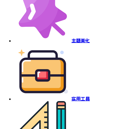
主题美化
实用工具