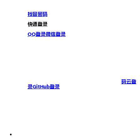
找回密码
快速登录
QQ登录
微信登录
码云登
录
GitHub登录