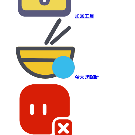
加密工具
今天吃啥呀