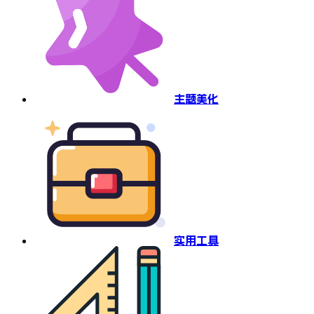
主题美化
实用工具