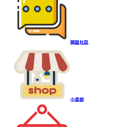
网盘社区
小卖部