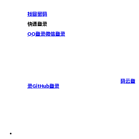
找回密码
快速登录
QQ登录
微信登录
码云登
录
GitHub登录