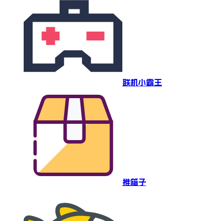
联机小霸王
推箱子