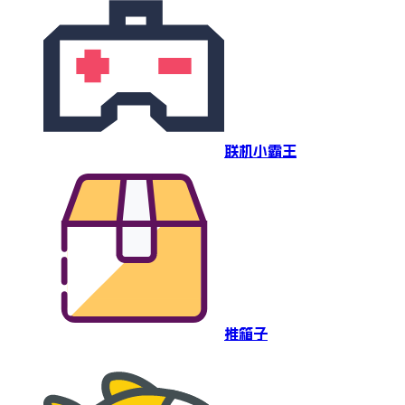
联机小霸王
推箱子