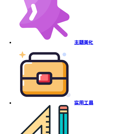
主题美化
实用工具