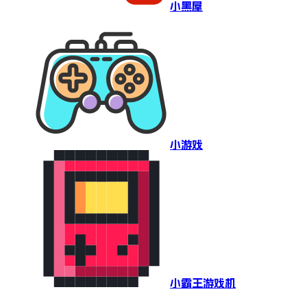
小黑屋
小游戏
小霸王游戏机