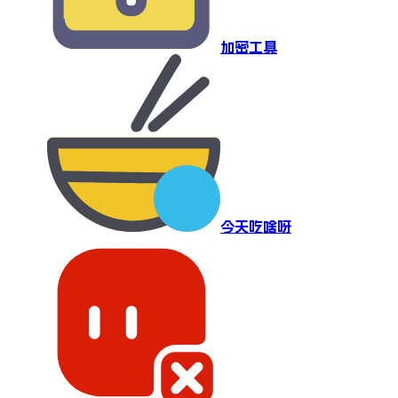
加密工具
今天吃啥呀