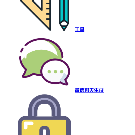
工具
微信聊天生成