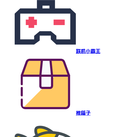
联机小霸王
推箱子