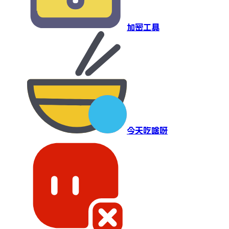
加密工具
今天吃啥呀