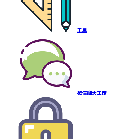
工具
微信聊天生成