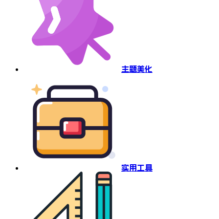
主题美化
实用工具