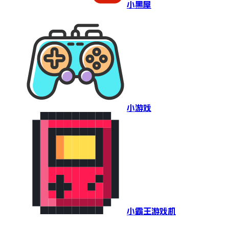
小黑屋
小游戏
小霸王游戏机