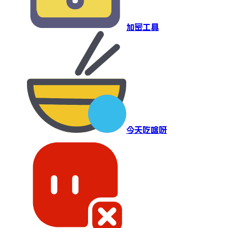
加密工具
今天吃啥呀