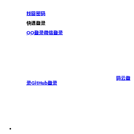
找回密码
快速登录
QQ登录
微信登录
码云登
录
GitHub登录