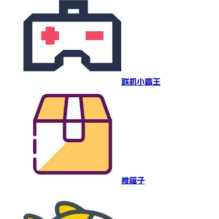
联机小霸王
推箱子