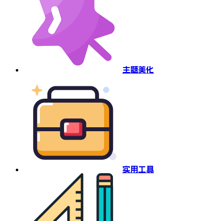
主题美化
实用工具