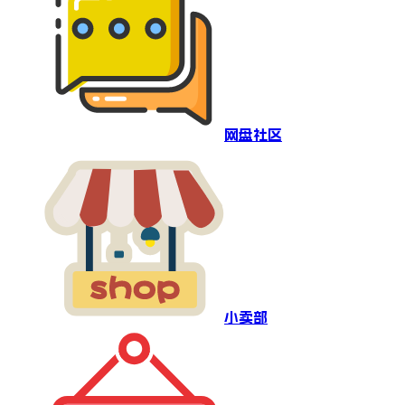
网盘社区
小卖部