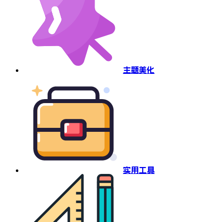
主题美化
实用工具