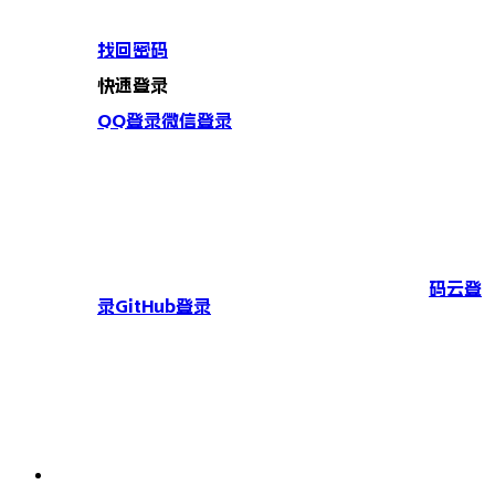
找回密码
快速登录
QQ登录
微信登录
码云登
录
GitHub登录