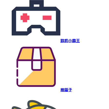
联机小霸王
推箱子