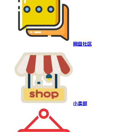
网盘社区
小卖部