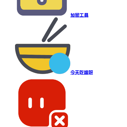
加密工具
今天吃啥呀