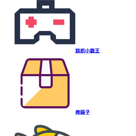
联机小霸王
推箱子