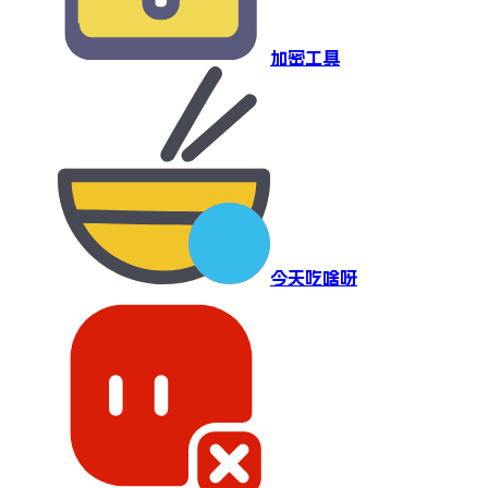
加密工具
今天吃啥呀