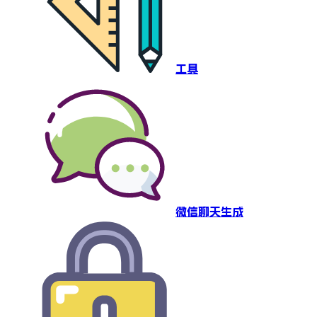
工具
微信聊天生成