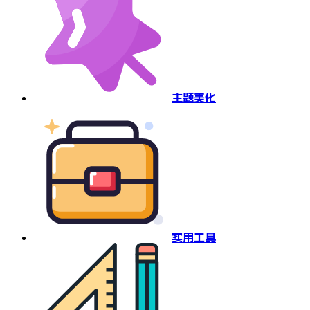
主题美化
实用工具