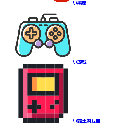
小黑屋
小游戏
小霸王游戏机