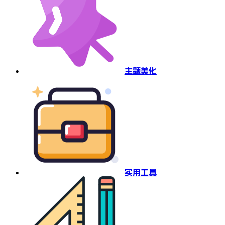
主题美化
实用工具