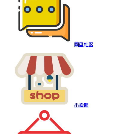
网盘社区
小卖部