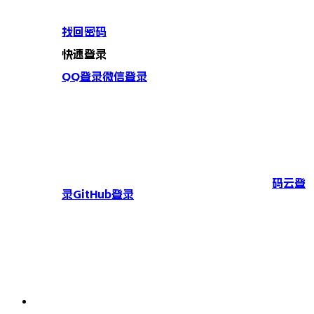
找回密码
快速登录
QQ登录
微信登录
码云登
录
GitHub登录