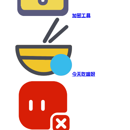
加密工具
今天吃啥呀