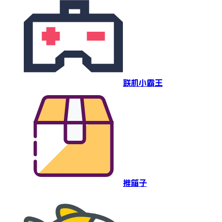
联机小霸王
推箱子