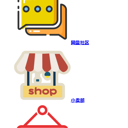
网盘社区
小卖部