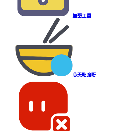
加密工具
今天吃啥呀