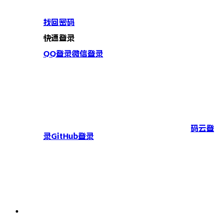
找回密码
快速登录
QQ登录
微信登录
码云登
录
GitHub登录