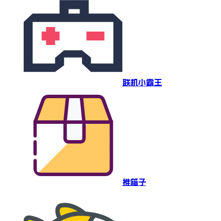
联机小霸王
推箱子