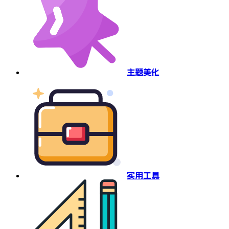
主题美化
实用工具