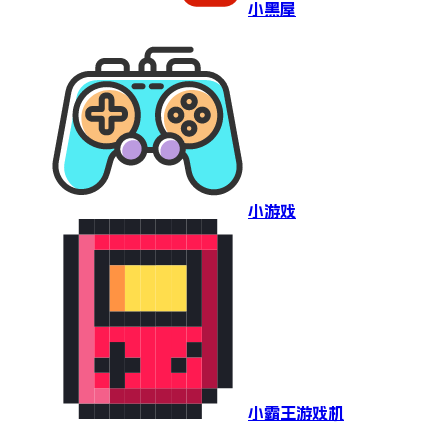
小黑屋
小游戏
小霸王游戏机