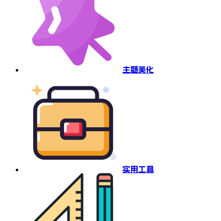
主题美化
实用工具