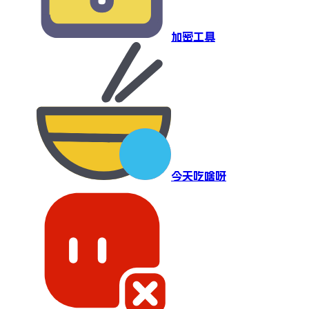
加密工具
今天吃啥呀