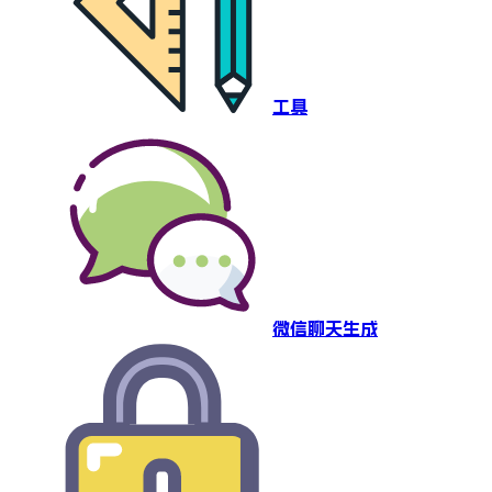
工具
微信聊天生成