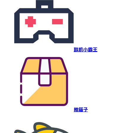
联机小霸王
推箱子