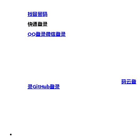
找回密码
快速登录
QQ登录
微信登录
码云登
录
GitHub登录