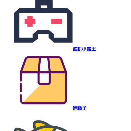
联机小霸王
推箱子