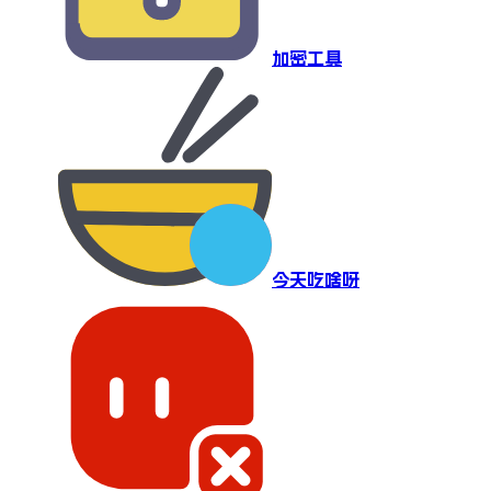
加密工具
今天吃啥呀