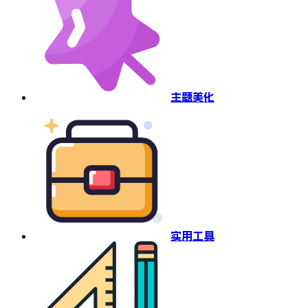
主题美化
实用工具