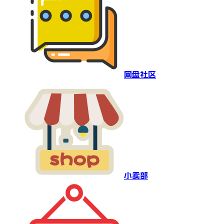
网盘社区
小卖部