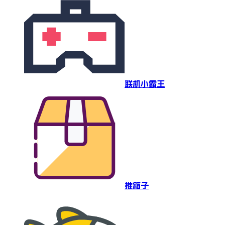
联机小霸王
推箱子