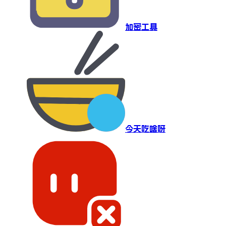
加密工具
今天吃啥呀