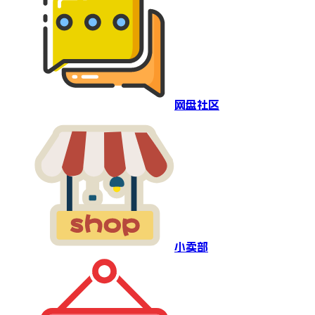
网盘社区
小卖部