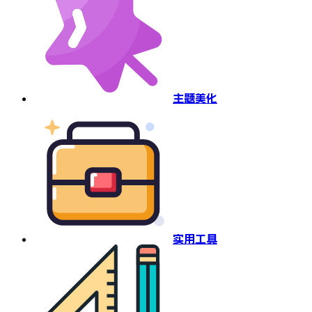
主题美化
实用工具