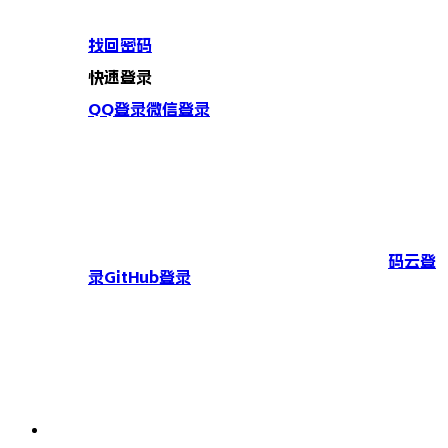
找回密码
快速登录
QQ登录
微信登录
码云登
录
GitHub登录