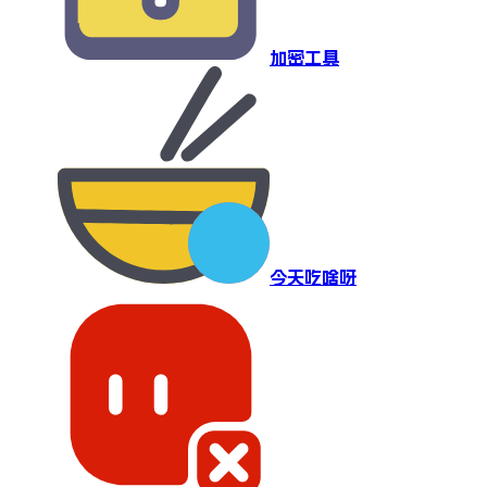
加密工具
今天吃啥呀