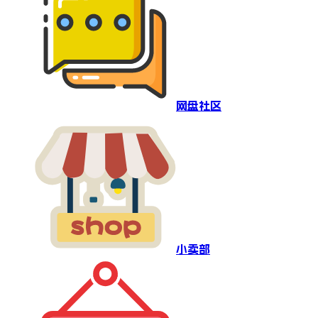
网盘社区
小卖部