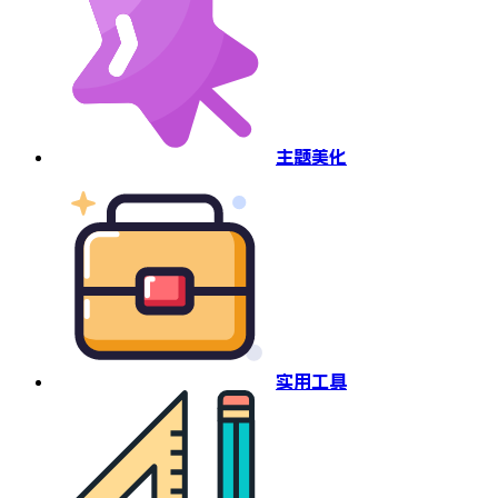
主题美化
实用工具