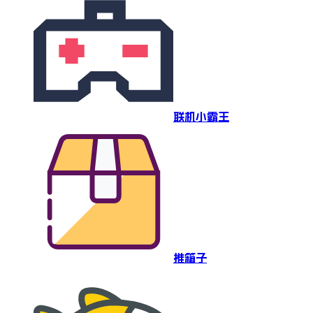
联机小霸王
推箱子