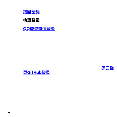
找回密码
快速登录
QQ登录
微信登录
码云登
录
GitHub登录