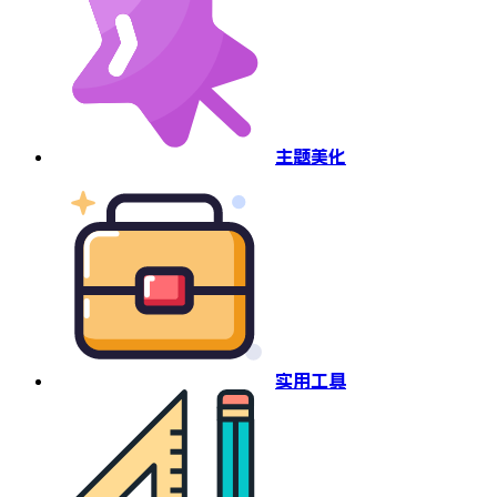
主题美化
实用工具