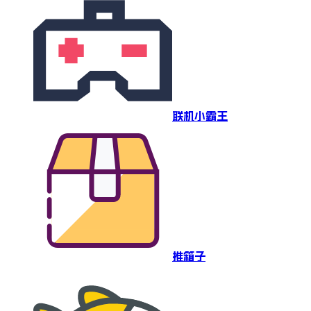
联机小霸王
推箱子