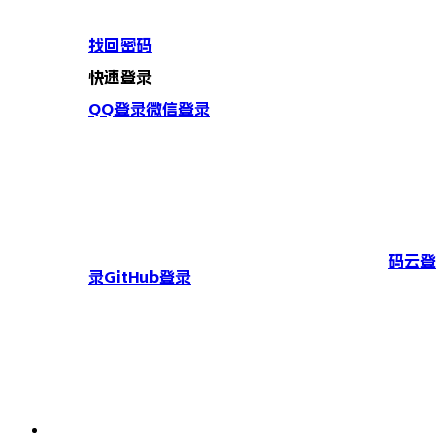
找回密码
快速登录
QQ登录
微信登录
码云登
录
GitHub登录