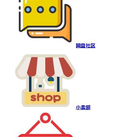
网盘社区
小卖部