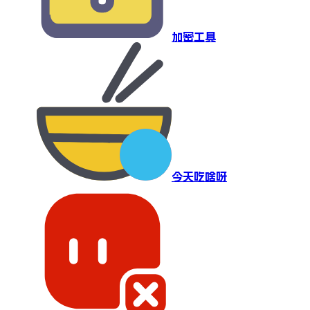
加密工具
今天吃啥呀