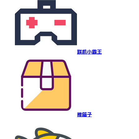
联机小霸王
推箱子