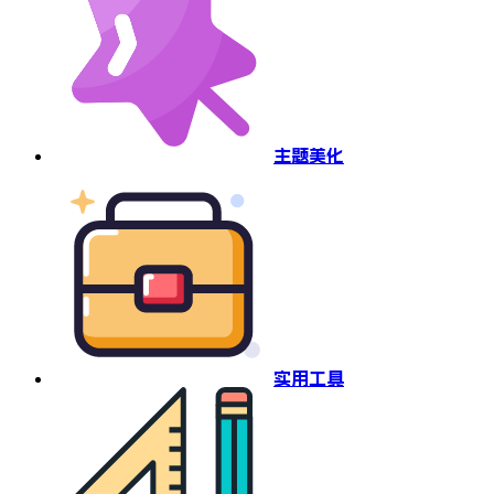
主题美化
实用工具