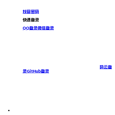
找回密码
快速登录
QQ登录
微信登录
码云登
录
GitHub登录