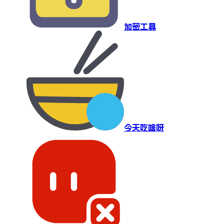
加密工具
今天吃啥呀