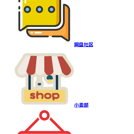
网盘社区
小卖部