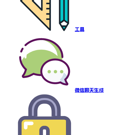
工具
微信聊天生成