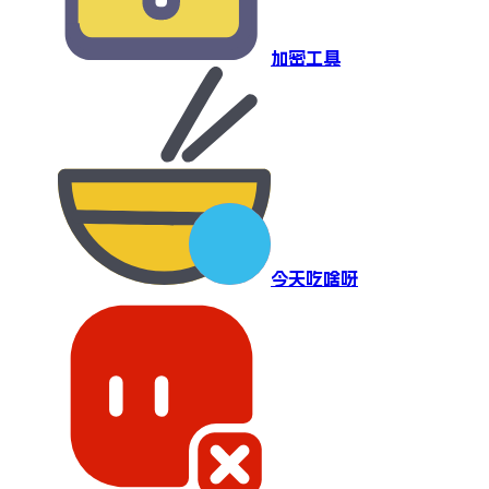
加密工具
今天吃啥呀