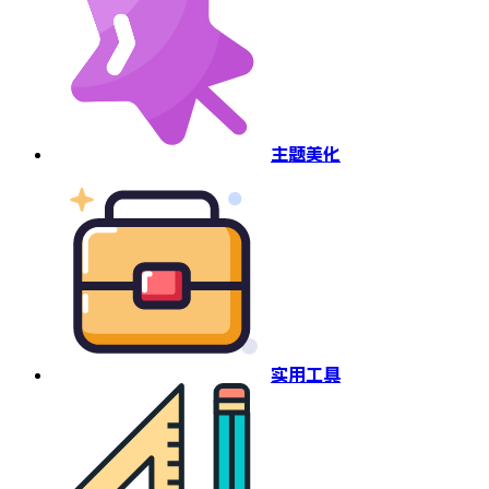
主题美化
实用工具