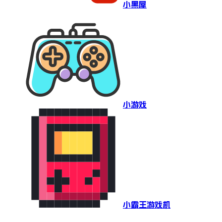
小黑屋
小游戏
小霸王游戏机