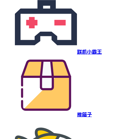
联机小霸王
推箱子