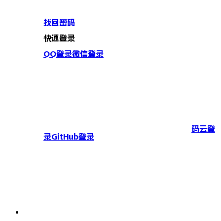
找回密码
快速登录
QQ登录
微信登录
码云登
录
GitHub登录