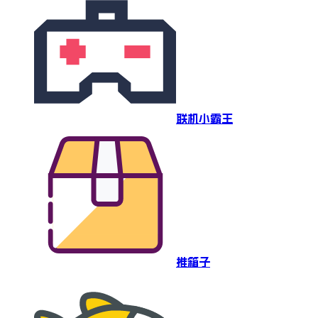
联机小霸王
推箱子