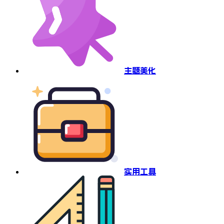
主题美化
实用工具