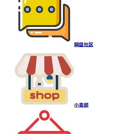
网盘社区
小卖部