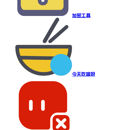
加密工具
今天吃啥呀