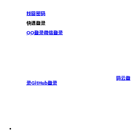
找回密码
快速登录
QQ登录
微信登录
码云登
录
GitHub登录