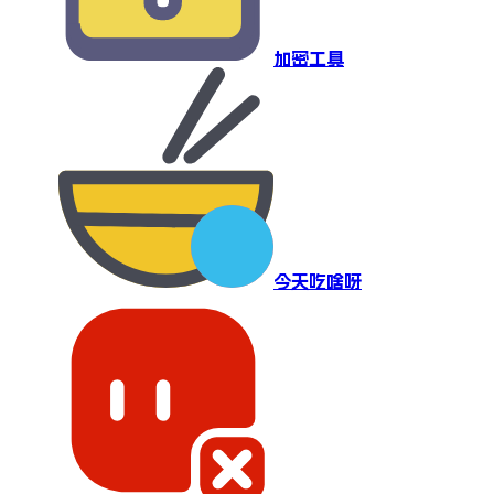
加密工具
今天吃啥呀