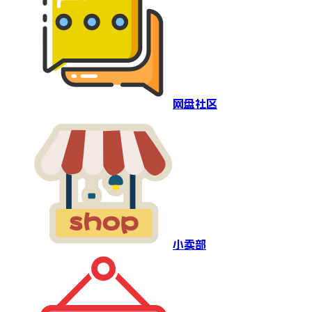
网盘社区
小卖部