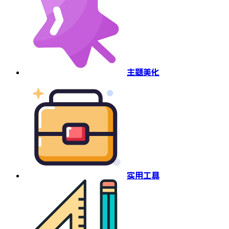
主题美化
实用工具