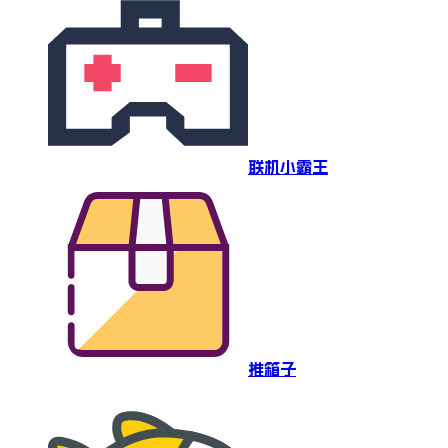
联机小霸王
推箱子