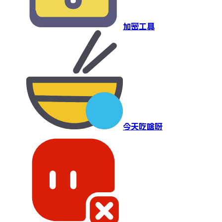
加密工具
今天吃啥呀