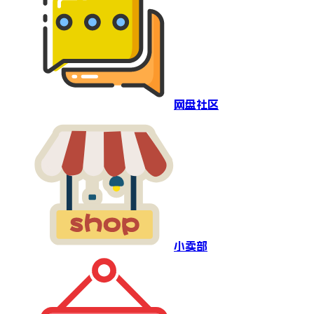
网盘社区
小卖部