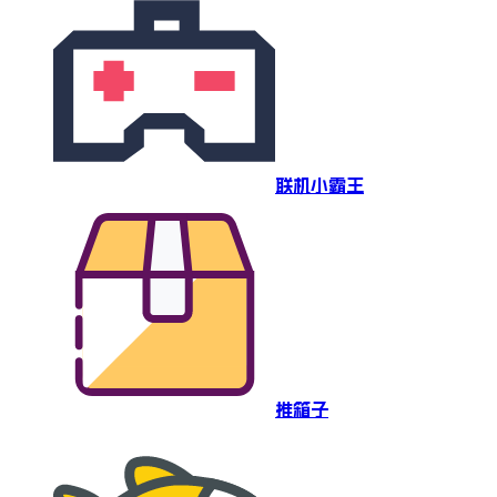
联机小霸王
推箱子