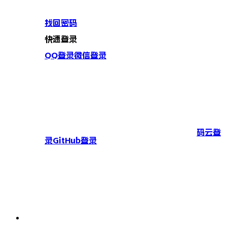
找回密码
快速登录
QQ登录
微信登录
码云登
录
GitHub登录