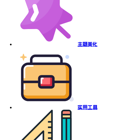
主题美化
实用工具