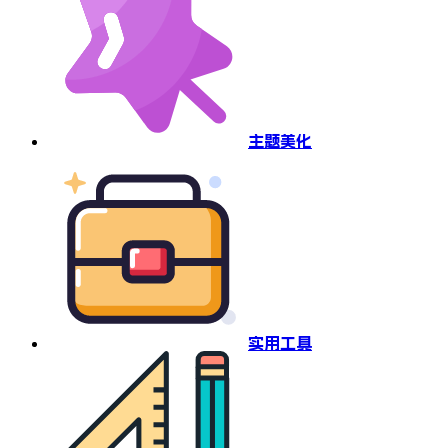
主题美化
实用工具