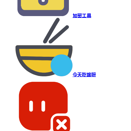
加密工具
今天吃啥呀