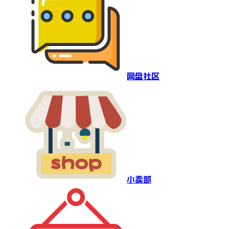
网盘社区
小卖部