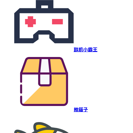
联机小霸王
推箱子