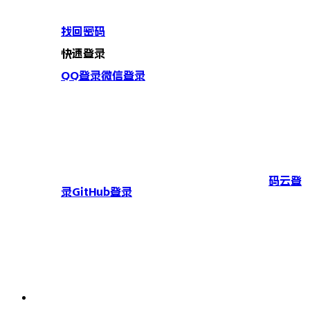
找回密码
快速登录
QQ登录
微信登录
码云登
录
GitHub登录