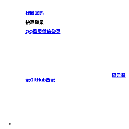
找回密码
快速登录
QQ登录
微信登录
码云登
录
GitHub登录