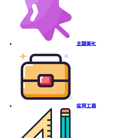
主题美化
实用工具