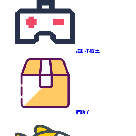
联机小霸王
推箱子