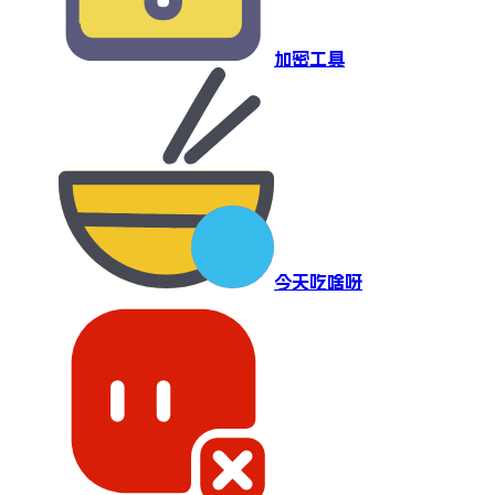
加密工具
今天吃啥呀