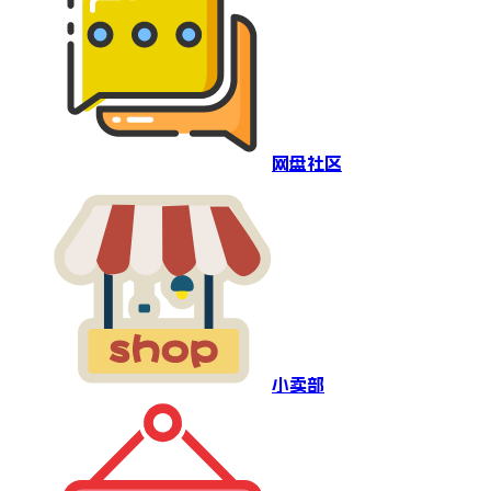
网盘社区
小卖部